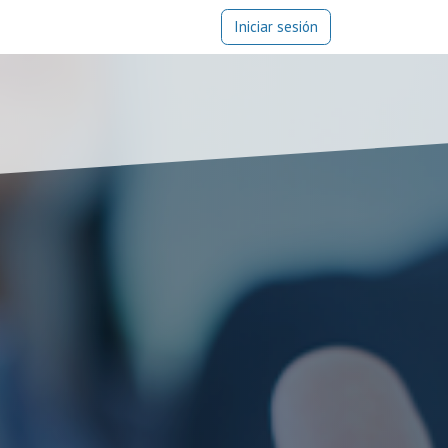
Blog
Iniciar sesión