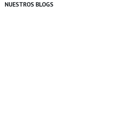
NUESTROS BLOGS
BLOG BCN
Noticias BCN
Viaje
ARCHIVAR